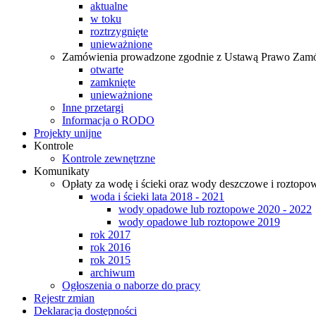
aktualne
w toku
roztrzygnięte
unieważnione
Zamówienia prowadzone zgodnie z Ustawą Prawo Zamó
otwarte
zamknięte
unieważnione
Inne przetargi
Informacja o RODO
Projekty unijne
Kontrole
Kontrole zewnętrzne
Komunikaty
Opłaty za wodę i ścieki oraz wody deszczowe i roztopo
woda i ścieki lata 2018 - 2021
wody opadowe lub roztopowe 2020 - 2022
wody opadowe lub roztopowe 2019
rok 2017
rok 2016
rok 2015
archiwum
Ogłoszenia o naborze do pracy
Rejestr zmian
Deklaracja dostępności