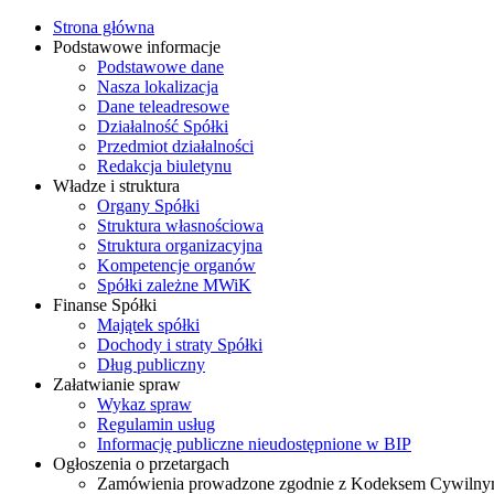
Strona główna
Podstawowe informacje
Podstawowe dane
Nasza lokalizacja
Dane teleadresowe
Działalność Spółki
Przedmiot działalności
Redakcja biuletynu
Władze i struktura
Organy Spółki
Struktura własnościowa
Struktura organizacyjna
Kompetencje organów
Spółki zależne MWiK
Finanse Spółki
Majątek spółki
Dochody i straty Spółki
Dług publiczny
Załatwianie spraw
Wykaz spraw
Regulamin usług
Informację publiczne nieudostępnione w BIP
Ogłoszenia o przetargach
Zamówienia prowadzone zgodnie z Kodeksem Cywiln